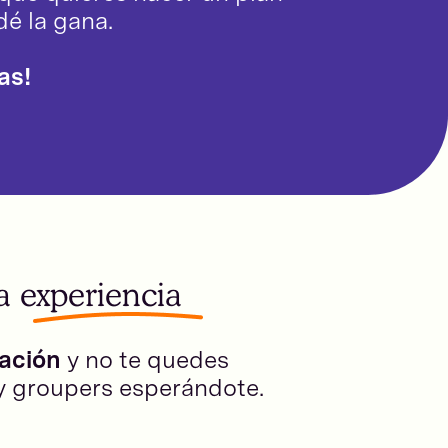
dé la gana.
as!
a experiencia
cación
y no te quedes
 y groupers esperándote.