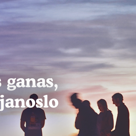
 ganas,
éjanoslo